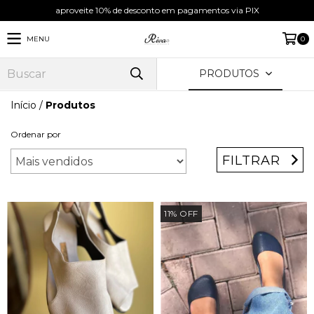
aproveite 10% de desconto em pagamentos via PIX
MENU
0
PRODUTOS
Início
/
Produtos
Ordenar por
FILTRAR
11
%
OFF