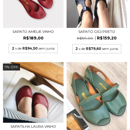
SAPATO AMÉLIE VINHO
SAPATO GIGI PRETO
R$189,00
R$159,20
R$199,00
2
x de
R$94,50
sem juros
2
x de
R$79,60
sem juros
11
%
OFF
SAPATILHA LAURA VINHO