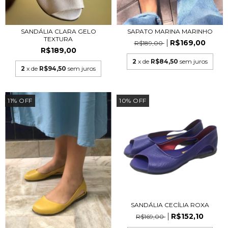
SANDÁLIA CLARA GELO
SAPATO MARINA MARINHO
TEXTURA
R$169,00
R$189,00
R$189,00
2
x de
R$84,50
sem juros
2
x de
R$94,50
sem juros
11
%
OFF
10
%
OFF
SANDÁLIA CECÍLIA ROXA
R$152,10
R$169,00