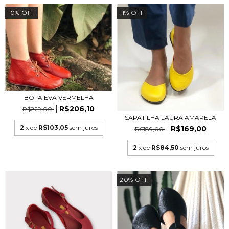
10
%
OFF
11
%
OFF
BOTA EVA VERMELHA
R$206,10
R$229,00
SAPATILHA LAURA AMARELA
2
x de
R$103,05
sem juros
R$169,00
R$189,00
2
x de
R$84,50
sem juros
20
%
OFF