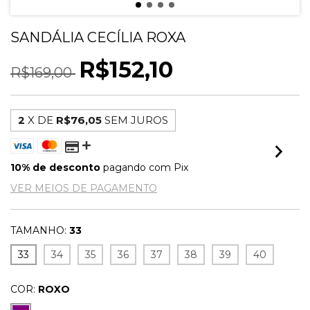
SANDÁLIA CECÍLIA ROXA
R$152,10
R$169,00
2
X DE
R$76,05
SEM JUROS
10% de desconto
pagando com Pix
VER MEIOS DE PAGAMENTO
TAMANHO:
33
33
34
35
36
37
38
39
40
COR:
ROXO