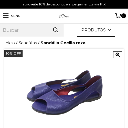
aproveite 10% de desconto em pagamentos via PIX
MENU
0
PRODUTOS
Início
/
Sandálias
/
Sandália Cecília roxa
10
%
OFF