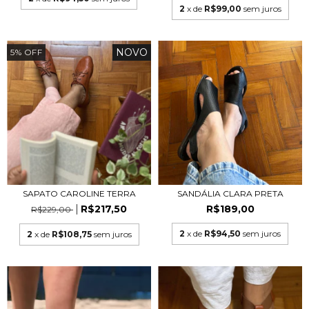
2
x de
R$99,00
sem juros
NOVO
5
%
OFF
SAPATO CAROLINE TERRA
SANDÁLIA CLARA PRETA
R$217,50
R$189,00
R$229,00
2
x de
R$94,50
sem juros
2
x de
R$108,75
sem juros