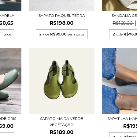
AMARELA
SAPATO RAQUEL TERRA
SANDÁLIA CE
60,65
R$198,00
R$169,00
 juros
2
x de
R$99,00
sem juros
2
x de
R$76,
DE GRIS
SAPATO MAIRA VERDE
SAPATILHA MA
VEGETAÇÃO
69,00
R$19
R$189,00