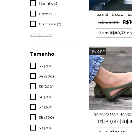
Marinho (2)
Creme (2)
SANDÁLIA MARIE 
R$1
R$189,00
Chocolate (2)
2
x de
R$80,33
sem
VER TODOS
11
%
OFF
Tamanho
33 (200)
34 (200)
35 (200)
36 (200)
37 (200)
SAPATO MARINA VER
38 (200)
R$1
R$189,00
39 (200)