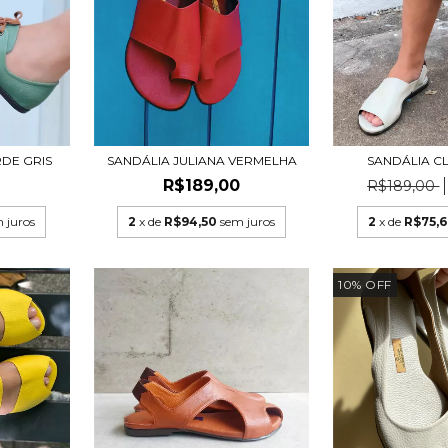
DE GRIS
SANDÁLIA JULIANA VERMELHA
SANDÁLIA C
0
R$189,00
R$189,00
 juros
2
x de
R$94,50
sem juros
2
x de
R$75,
10
%
OFF