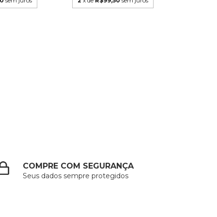
2
x de
R$99,50
sem juros
50
sem juros
COMPRE COM SEGURANÇA
Seus dados sempre protegidos