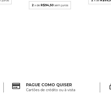
 juros
2
x de
R$99,
2
x de
R$94,50
sem juros
PAGUE COMO QUISER
Cartões de crédito ou à vista