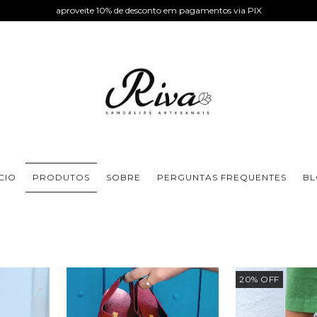
aproveite 10% de desconto em pagamentos via PIX
ÍCIO
PRODUTOS
SOBRE
PERGUNTAS FREQUENTES
B
20
%
OFF