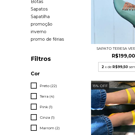
Botas
Sapatos
Sapatilha
promoção
inverno
promo de férias
SAPATO TERESA VER
R$199,0
Filtros
2
x de
R$99,50
sem
Cor
15
%
OFF
Preto (22)
Terra (4)
Pink (1)
Cinza (1)
Marrom (2)