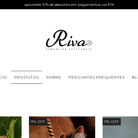
aproveite 10% de desconto em pagamentos via PIX
ÍCIO
PRODUTOS
SOBRE
PERGUNTAS FREQUENTES
B
11
%
OFF
11
%
OFF