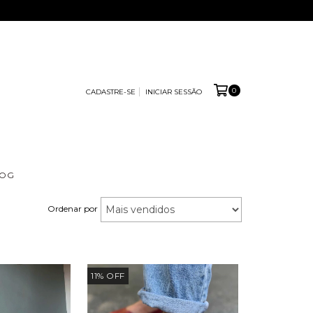
0
CADASTRE-SE
INICIAR SESSÃO
LOG
Ordenar por
11
%
OFF