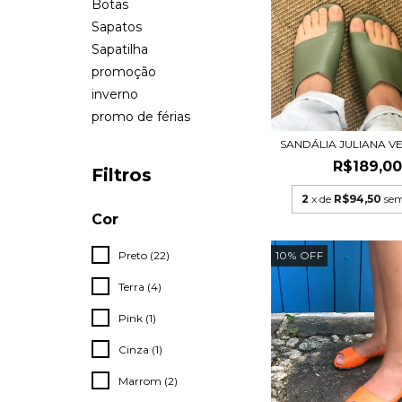
Botas
Sapatos
Sapatilha
promoção
inverno
promo de férias
SANDÁLIA JULIANA V
R$189,0
Filtros
2
x de
R$94,50
sem
Cor
10
%
OFF
Preto (22)
Terra (4)
Pink (1)
Cinza (1)
Marrom (2)