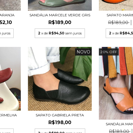
LARANJA
SANDÁLIA MARCELE VERDE GRIS
SAPATO MARI
52,10
R$189,00
R$189,00
 juros
2
x de
R$94,50
sem juros
2
x de
R$84,
NOVO
20
%
OFF
VERMELHA
SAPATO GABRIELA PRETA
0
R$198,00
SANDÁLIA MA
R$189,00