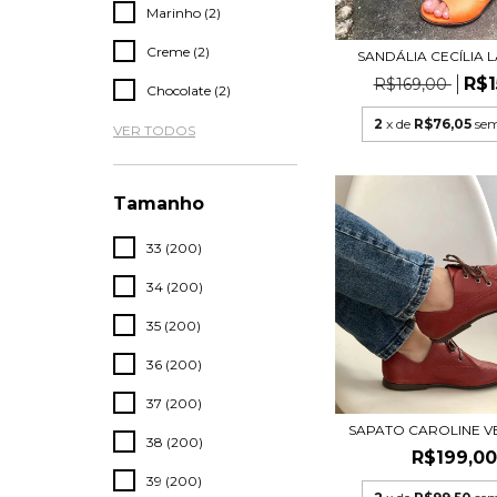
Marinho (2)
Creme (2)
SANDÁLIA CECÍLIA 
R$1
R$169,00
Chocolate (2)
2
x de
R$76,05
sem
VER TODOS
Tamanho
33 (200)
34 (200)
35 (200)
36 (200)
37 (200)
SAPATO CAROLINE 
38 (200)
R$199,0
39 (200)