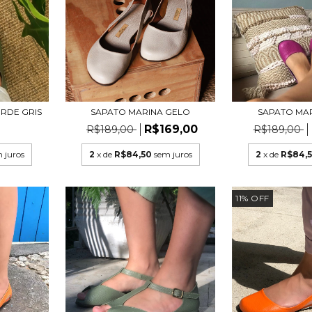
ERDE GRIS
SAPATO MARINA GELO
SAPATO MA
0
R$169,00
R$189,00
R$189,00
 juros
2
x de
R$84,50
sem juros
2
x de
R$84,
11
%
OFF