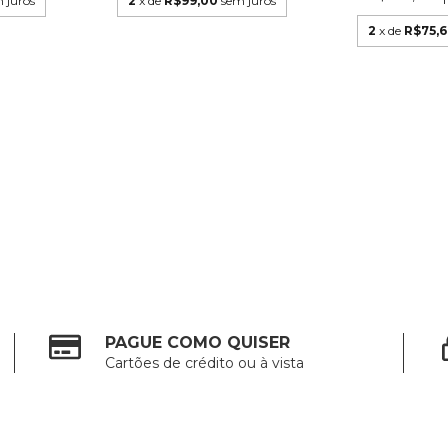
 juros
2
x de
R$99,00
sem juros
2
x de
R$75,
PAGUE COMO QUISER
Cartões de crédito ou à vista