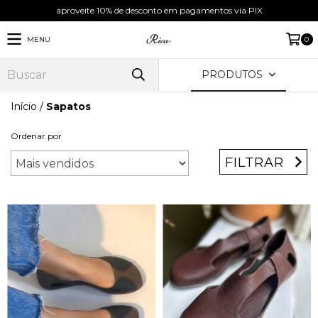
aproveite 10% de desconto em pagamentos via PIX
MENU
0
PRODUTOS
Início
/
Sapatos
Ordenar por
FILTRAR