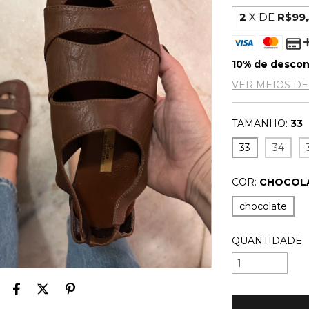
2
X DE
R$99
10% de desco
VER MEIOS D
TAMANHO:
33
33
34
COR:
CHOCOL
chocolate
QUANTIDADE