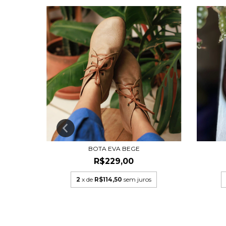
BOTA EVA BEGE
R$229,00
s
2
x de
R$114,50
sem juros