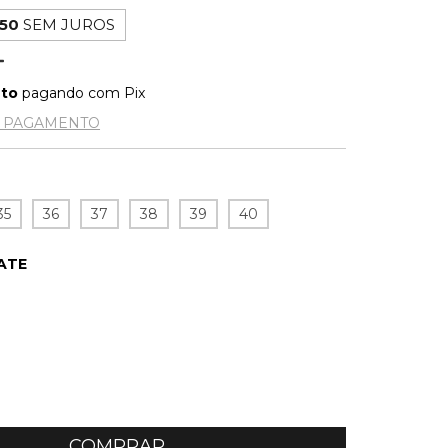
,50
SEM JUROS
nto
pagando com Pix
E PAGAMENTO
35
36
37
38
39
40
ATE