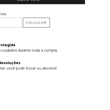
 CEP:
ALTERAR CEP
nvio
CALCULAR
rotegida
 cuidados durante toda a compra.
devoluções
tar, você pode trocar ou devolver.