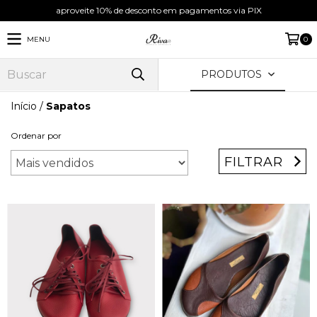
aproveite 10% de desconto em pagamentos via PIX
MENU
0
PRODUTOS
Início
/
Sapatos
Ordenar por
FILTRAR