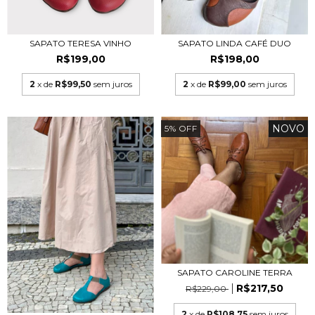
SAPATO TERESA VINHO
SAPATO LINDA CAFÉ DUO
R$199,00
R$198,00
2
x de
R$99,50
sem juros
2
x de
R$99,00
sem juros
NOVO
5
%
OFF
SAPATO CAROLINE TERRA
R$217,50
R$229,00
2
x de
R$108,75
sem juros