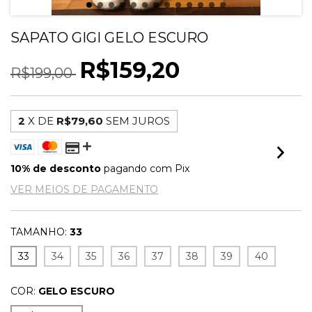
SAPATO GIGI GELO ESCURO
R$159,20
R$199,00
2
X DE
R$79,60
SEM JUROS
10% de desconto
pagando com Pix
VER MEIOS DE PAGAMENTO
TAMANHO:
33
33
34
35
36
37
38
39
40
COR:
GELO ESCURO