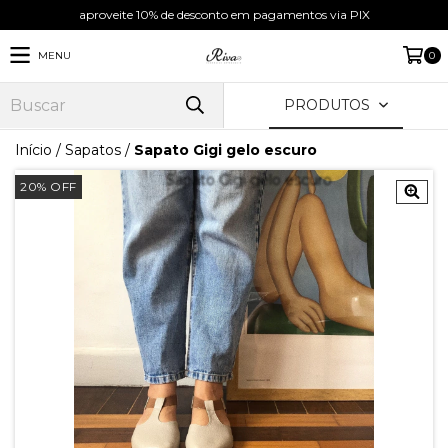
aproveite 10% de desconto em pagamentos via PIX
MENU
0
PRODUTOS
Início
/
Sapatos
/
Sapato Gigi gelo escuro
20
%
OFF