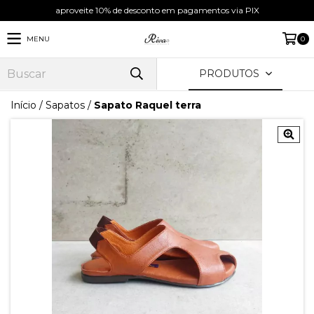
aproveite 10% de desconto em pagamentos via PIX
MENU
0
PRODUTOS
Início
/
Sapatos
/
Sapato Raquel terra